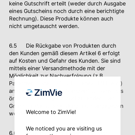
keine Gutschrift erteilt (weder durch Ausgabe
eines Gutscheins noch durch eine berichtigte
Rechnung). Diese Produkte können auch
nicht umgetauscht werden.
6.5 Die Rückgabe von Produkten durch
den Kunden gemäß diesem Artikel 6 erfolgt
auf Kosten und Gefahr des Kunden. Sie sind
mittels einer Versandmethode mit der
Möglichkeit zur Nachverfolgung (z.B.
Paketdienst wie UPS, DHL, Fedex, TNT, etc.)
an das ZimVie Distributionszentrum oder das
örtliche Warenlager zurückzusenden. Der
Grund für die Rücksendung muss angegeben
Welcome to ZimVie!
werden.
We noticed you are visiting us
6.6 Sofern und nur in dem Fall, dass