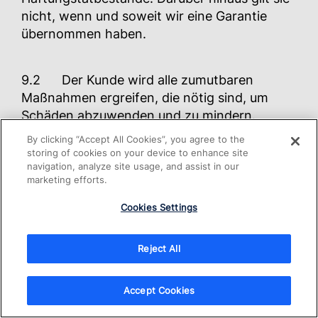
nicht, wenn und soweit wir eine Garantie
übernommen haben.
9.2 Der Kunde wird alle zumutbaren
Maßnahmen ergreifen, die nötig sind, um
Schäden abzuwenden und zu mindern.
By clicking “Accept All Cookies”, you agree to the
storing of cookies on your device to enhance site
9.3 Wir haften nicht für Schäden, die aus
navigation, analyze site usage, and assist in our
einer unsachgemäßen Nutzung unserer
marketing efforts.
Produkte oder einer Kombination unserer
Cookies Settings
Produkte mit Komponenten dritter Parteien
entstehen, falls bei der Nutzung und
Kombination Gebrauchsanweisungen und
Reject All
Verweise auf unsere Nutzerhinweise und
Handbücher nicht befolgt werden. Dies gilt
Accept Cookies
insbesondere dann, wenn unsere Produkte