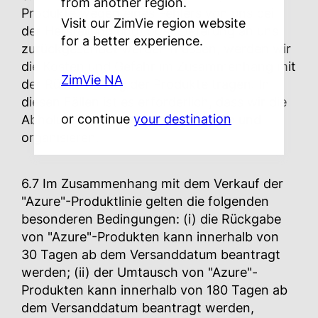
from another region.
Produkte wegen eines Fehlers von uns bei
Visit our ZimVie region website
der Herstellung und/ oder Lieferung an uns
for a better experience.
zurückgesendet werden müssen, werden wir
die Kosten und Gefahr im Zusammenhang mit
ZimVie NA
der Rücksendung der Produkte tragen. In
diesen Fällen ist es erforderlich, dass wir die
or continue
your destination
Abholung der Produkte autorisieren und
organisieren.
6.7 Im Zusammenhang mit dem Verkauf der
"Azure"-Produktlinie gelten die folgenden
besonderen Bedingungen: (i) die Rückgabe
von "Azure"-Produkten kann innerhalb von
30 Tagen ab dem Versanddatum beantragt
werden; (ii) der Umtausch von "Azure"-
Produkten kann innerhalb von 180 Tagen ab
dem Versanddatum beantragt werden,